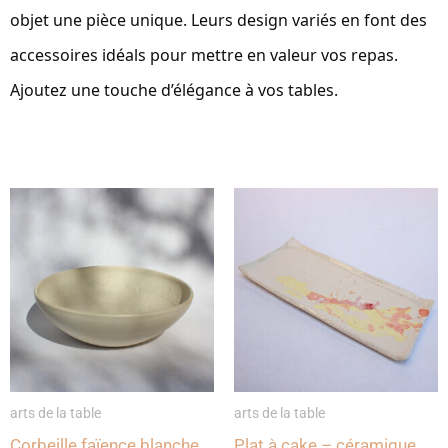
objet une pièce unique. Leurs design variés en font des
accessoires idéals pour mettre en valeur vos repas.
Ajoutez une touche d’élégance à vos tables.
Ce
produ
a
plusi
varia
Les
opti
peuv
arts de la table
arts de la table
être
Corbeille faïence blanche
Plat à cake – céramique