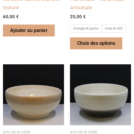
chois
texturé
artisanale
sur
60,00
€
25,00
€
la
page
orange et jaune
rose et vert
Ajouter au panier
du
Choix des options
produ
arts de la table
arts de la table