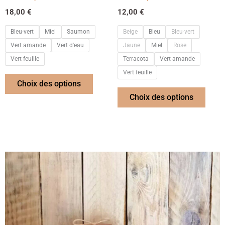
sur
sur
18,00
€
12,00
€
la
la
page
page
Bleu-vert
Miel
Saumon
Beige
Bleu
Bleu-vert
du
du
Vert amande
Vert d'eau
Jaune
Miel
Rose
produit
produ
Vert feuille
Terracota
Vert amande
Vert feuille
Choix des options
Choix des options