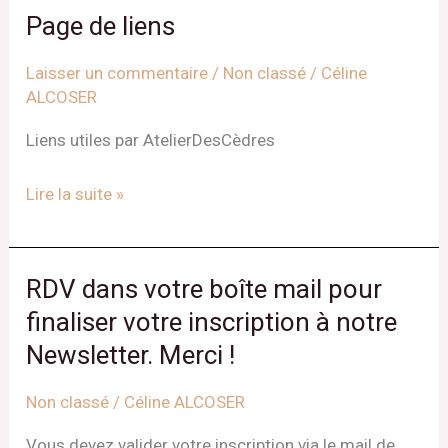
Page de liens
Page
de
Laisser un commentaire
/
Non classé
/
Céline
liens
ALCOSER
Liens utiles par AtelierDesCèdres
Lire la suite »
RDV dans votre boîte mail pour
RDV
dans
finaliser votre inscription à notre
votre
Newsletter. Merci !
boîte
mail
Non classé
/
Céline ALCOSER
pour
Vous devez valider votre inscription via le mail de