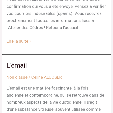
finaliser
confirmation qui vous a été envoyé. Pensez à vérifier
votre
vos courriers indésirables (spams). Vous recevrez
inscription
prochainement toutes les informations liées à
à
l’Atelier des Cèdres ! Retour à l’accueil
notre
Newsletter.
Lire la suite »
Merci
!
L’émail
L’émail
Non classé
/
Céline ALCOSER
L’émail est une matière fascinante, à la fois
ancienne et contemporaine, qui se retrouve dans de
nombreux aspects de la vie quotidienne. Il s’agit
d’une substance vitreuse, souvent utilisée comme